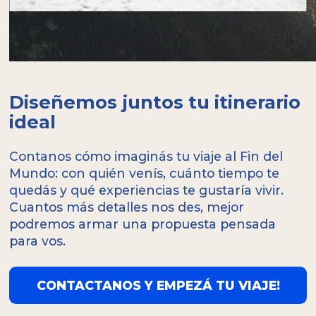
Diseñemos juntos tu itinerario
ideal
Contanos cómo imaginás tu viaje al Fin del
Mundo: con quién venís, cuánto tiempo te
quedás y qué experiencias te gustaría vivir.
Cuantos más detalles nos des, mejor
podremos armar una propuesta pensada
para vos.
CONTACTANOS Y EMPEZÁ TU VIAJE!