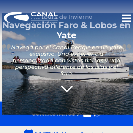
Tours de Invierno
Navegación Faro & Lobos en
Yate
Navegá por el Canal Beagle en un yate
exclusivo. Una experiencia
personalizada con vistas únicas y una
perspectiva diferente de las islas y el
faro.
CONTACTANOS