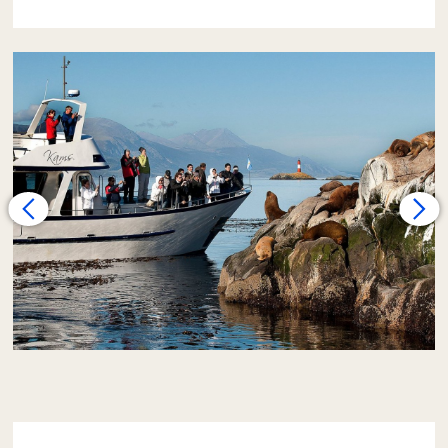
Zarpamos desde el puerto local en nuestro
yate con rumbo a la Isla Alicia, donde
observamos una
colonia de lobos marinos
de un pelo. La travesía continúa hacia la Isla
de los Pájaros, hábitat de
cormoranes reales
e imperiales.
En sus nidos es posible avistar a
sus pichones desde la primavera hasta el
otoño. Gracias a la menor capacidad de
nuestra embarcación, logramos una
experiencia más cercana y personalizada.
Más tarde, el yate se dirige al este, hasta una
pequeña isla que en algunas épocas del año
puede tener presencia de
lobos marinos de
dos pelos.
Muy cerca de allí, se encuentra el
Faro Les Eclaireurs,
un auténtico símbolo
de Ushuaia, construido en 1919. Desde este
punto, avistamos la
isla de cormoranes
roqueros.